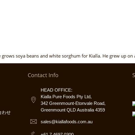
 grows soya beans and white sorghum for Kialla. He grew up on 
Contact Info
HEAD OFFICE:
Kialla Pure Foods Pty Ltd,
342 Greenmount-Etonvale Road,
Greenmount QLD Australia 4359
合わせ
sales@kiallafoods.com.au
+61 7 4697 0300