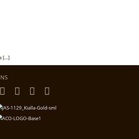
a […]
SNS