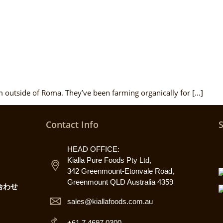
 outside of Roma. They’ve been farming organically for […]
Contact Info
HEAD OFFICE:
Kialla Pure Foods Pty Ltd,
342 Greenmount-Etonvale Road,
Greenmount QLD Australia 4359
合わせ
sales@kiallafoods.com.au
+61 7 4697 0300